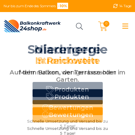
Nur bis zum Ende des Sommers
-10%
14 Tage
0
Solarenergie
Niedrigere
In Reichweite
Stromkosten
Auf dem Balkon, der Terrasse oder im
Mehr nutzen, weniger bezahlen
Garten.
Produkten
Produkten
Bewertungen
Bewertungen
Schnelle Umsetzung und Versand bis zu
5 Tage!
Schnelle Umsetzung und Versand bis zu
5 Tage!