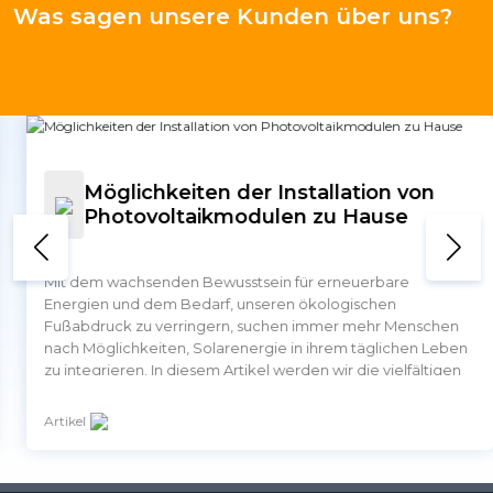
Was sagen unsere Kunden über uns?
Möglichkeiten der Installation von
Photovoltaikmodulen zu Hause
Mit dem wachsenden Bewusstsein für erneuerbare
Energien und dem Bedarf, unseren ökologischen
Fußabdruck zu verringern, suchen immer mehr Menschen
nach Möglichkeiten, Solarenergie in ihrem täglichen Leben
zu integrieren. In diesem Artikel werden wir die vielfältigen
Installationsmöglichkeiten von Solarpaneelen zu Hause
erkunden, sei es auf dem Balkon, an der Fassade, auf dem
Artikel
Dach od...